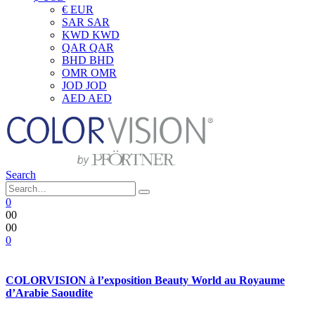
€ EUR
SAR SAR
KWD KWD
QAR QAR
BHD BHD
OMR OMR
JOD JOD
AED AED
Search
0
0
0
0
0
0
COLORVISION à l’exposition Beauty World au Royaume
d’Arabie Saoudite