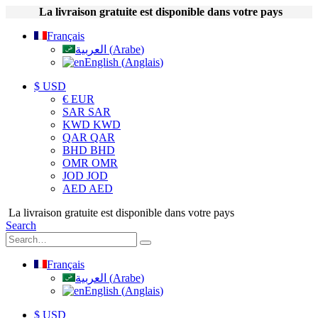
La livraison gratuite est disponible dans votre pays
Français
العربية
(
Arabe
)
English
(
Anglais
)
$ USD
€ EUR
SAR SAR
KWD KWD
QAR QAR
BHD BHD
OMR OMR
JOD JOD
AED AED
La livraison gratuite est disponible dans votre pays
Search
Français
العربية
(
Arabe
)
English
(
Anglais
)
$ USD