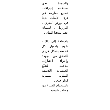
والجودة. نحن
نستخدم إجراءات
تصنيع صارمة في
غرف الأبحاث لدينا
في بورتو أليجري ،
البرازيل ، لضمان
عقم منتجنا النهائي.
بالإضافة إلى ذلك ،
نقوم باختبار كل
عدسة بشكل فردي
للتحقق من الجودة
وإجراء اختبارات
ملاءمة. تُصَنّع
العدسات اللاصقة
الملونة الشهرية
كولورفيجن
باستخدام الصباغ من
مصادر طبيعية