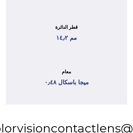
قطر الدائرة
مم ١٤٫٢
معام
ميجا باسكال ٠٫٤٨
@colorvisioncontactlens