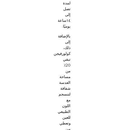
لمدة
تصل
إلى
١٤ساعة
يوميًا.
بالإضافة
إلى
ذلك،
كولورفيجن
تبقي
20٪
من
مساحة
العدسة
شفافة
لتنسجم
مع
اللون
الطبيعي
للعين
وتعطي
من