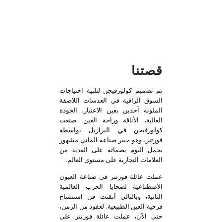
قصتنا
تم تصميم كولورفيجن لتلبية احتياجات
السوق الراقية في العدسات اللاصقة
الملونة آخذين بعين الاعتبار، الجودة
العالية، الأناقة وراحة العين. صنعت
كولورفيجن في البرازيل بواسطة
فورتنر، وهو خبير صناعة الماني مشهور
يحمل اليوم بصماته على العديد من
العلامات التجارية على مستوى العالم.
عملت عائلة فورتنر في صناعة العيون
الاصطناعية لضحايا الحرب العالمية
الثانية، وبالتالي أتقنت فن استنساخ
قزحية العين الطبيعية. لعقود من الزمن،
حتى الآن، عملت عائلة فورتنر على