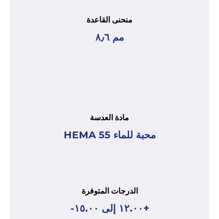
منحنى القاعدة
مم ٨٫٦
مادة العدسة
محبة للماء HEMA 55
الدرجات المتوفرة
+١٢.٠٠ إلى ١٥.٠٠-