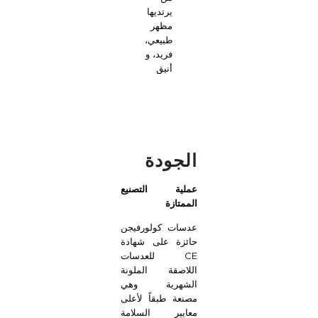
يرتديها
مظهر
طبيعي،
فريد، و
أنيق
الجودة
عملية التصنيع
الممتازة
عدسات كولورفيجن
حائزة على شهادة
CE للعدسات
اللاصقة الملونة
الشهرية وهي
مصنعة طبقاً لأعلى
معايير السلامة