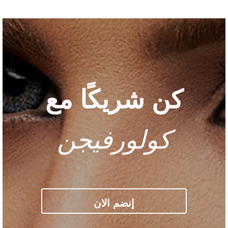
كن شريكًا مع
كولورفيجن
إنضم الان