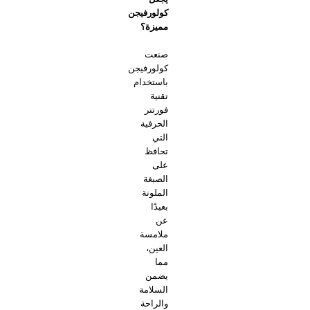
كولورفيجن
مميزة؟
صنعت
كولورفيجن
باستخدام
تقنية
فورتنر
الحرفية
التي
تحافظ
على
الصبغة
الملونة
بعيدًا
عن
ملامسة
العين،
مما
يضمن
السلامة
والراحة